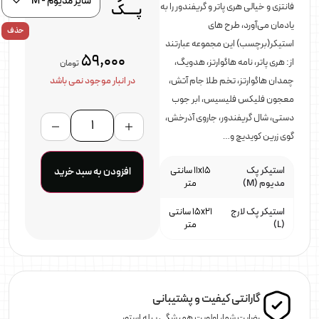
فانتزی و خیالی هری پاتر و گریفندور را به
پــــک
یادمان می‌آورد، طرح های
حذف
استیکر(برچسب) این مجموعه عبارتند
59,000
از: هری پاتر، نامه هاگوارتز، هدویگ،
تومان
چمدان هاگوارتز، تخم طلا جام آتش،
در انبار موجود نمی باشد
معجون فلیکس فلیسیس، ابر جوب
دستی، شال گریفندور، جاروی آذرخش،
گوی زرین کویدیچ و…
استیکر پک
11x15 سانتی
افزودن به سبد خرید
مدیوم (M)
متر
استیکر پک لارج
15x21 سانتی
(L)
متر
گارانتی کیفیت و پشتیبانی
رضایت شما، اولویت همیشگی پیله استور