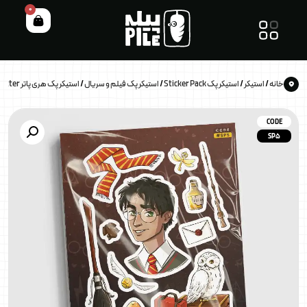
0
خانه
/
استیکر
/
استیکر پک Sticker Pack
/
استیکر پک فیلم و سریال
/
استیکر پک هری پاتر Harry Potter
CODE
SP5