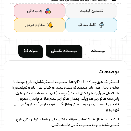
تضمین کیفیت
چاپ عالی
کاملا ضد آب
مقاوم در نور
توضیحات
توضیحات تکمیلی
نظرات (0)
توضیحات
استیکر پک هری پاتر 2 Harry Potter مجموعه استیکر شامل ۱۱ طرح مرتبط با
فیلم و دنیای هری پاتر میباشد که دنیای فانتزی و خیالی هری پاتر و گریفندور را
به یادمان می‌آورد، طرح های استیکر(برچسب) این مجموعه عبارتند از: هری
پاتر، نامه هاگوارتز، هدویگ، چمدان هاگوارتز، تخم طلا جام آتش، معجون
فلیکس فلیسیس، ابر جوب دستی، شال گریفندور، جاروی آذرخش، گوی زرین
کویدیچ و…
استیکر پک ها از نظر اقتصادی صرفه بیشتری دارن و شما میتونین کلی طرح
گلچین شده رو تو یه مجموعه کامل داشته باشین.