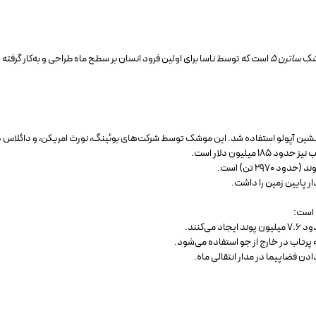
شک
ساترن ۵