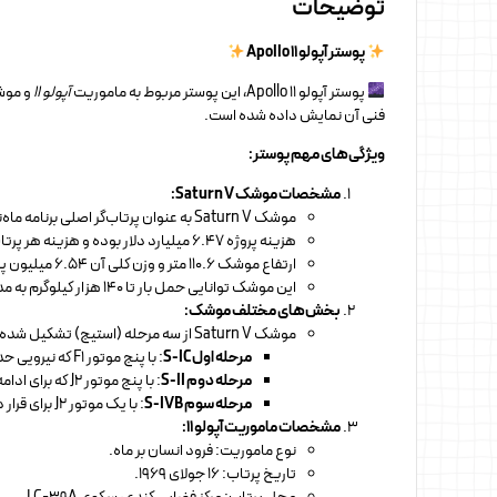
توضیحات
پوستر آپولو 11 Apollo
پوستر آپولو 11 Apollo، این پوستر مربوط به ماموریت
آپولو ۱۱
و مو
فنی آن نمایش داده شده است.
ویژگی‌های مهم پوستر:
مشخصات موشک Saturn V:
موشک Saturn V به عنوان پرتاب‌گر اصلی برنامه ماه‌نشین آپولو استفاده شد. این موشک توسط شرکت‌های بوئینگ، نورث امریکن، و داگلاس در ایالات متحده ساخته شد.
هزینه پروژه ۶.۴۷ میلیارد دلار بوده و هزینه هر پرتاب نیز حدود ۱۸۵ میلیون دلار است.
ارتفاع موشک ۱۱۰.۶ متر و وزن کلی آن ۶.۵۴ میلیون پوند (حدود ۲۹۷۰ تن) است.
این موشک توانایی حمل بار تا ۱۴۰ هزار کیلوگرم به مدار پایین زمین را داشت.
بخش‌های مختلف موشک:
موشک Saturn V از سه مرحله (استیج) تشکیل شده است:
مرحله اول S-IC
: با پنج موتور F1 که نیرویی حدود ۷.۶ میلیون پوند ایجاد می‌کنند.
مرحله دوم S-II
: با پنج موتور J2 که برای ادامه پرتاب در خارج از جو استفاده می‌شود.
مرحله سوم S-IVB
: با یک موتور J2 برای قرار دادن فضاپیما در مدار انتقالی ماه.
مشخصات ماموریت آپولو ۱۱:
نوع ماموریت: فرود انسان بر ماه.
تاریخ پرتاب: ۱۶ جولای ۱۹۶۹.