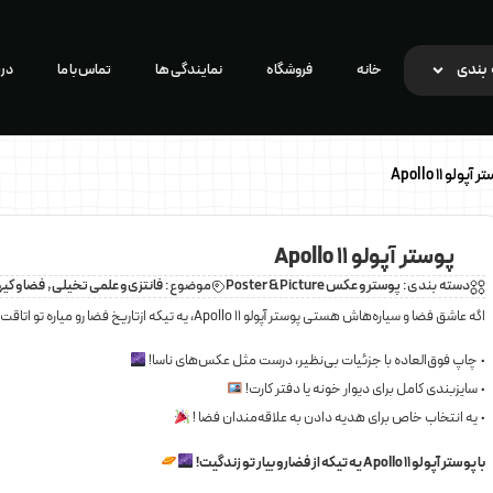
بندی
خانه
فروشگاه
نمایندگی ها
تماس با ما
درب
پولو 11 Apollo
پوستر آپولو 11 Apollo
دسته بندی:
پوستر و عکس Poster & Picture
موضوع:
فانتزی و علمی تخیلی
,
فضا و کی
اگه عاشق فضا و سیاره‌هاش هستی پوستر آپولو 11 Apollo، یه تیکه ازتاریخ فضا رو میاره تو اتاقت!
• چاپ فوق‌العاده با جزئیات بی‌نظیر، درست مثل عکس‌های ناسا!
• سایزبندی کامل برای دیوار خونه یا دفتر کارت!
• یه انتخاب خاص برای هدیه دادن به علاقه‌مندان فضا !
با پوستر آپولو 11 Apollo یه تیکه از فضارو بیار تو زندگیت!