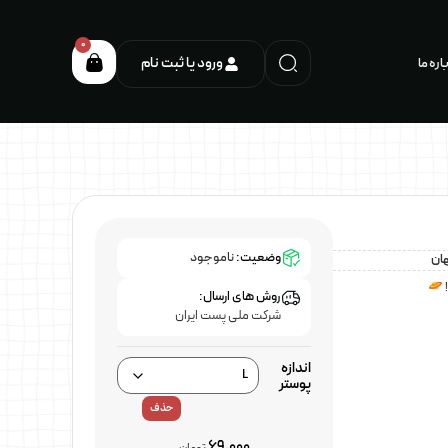
0
ورود یا ثبت نام
اره ما
وضعیت:
ناموجود
هان
روش های ارسال:
شرکت ملی پست ایران
اندازه
پوستر
حذف
69,000