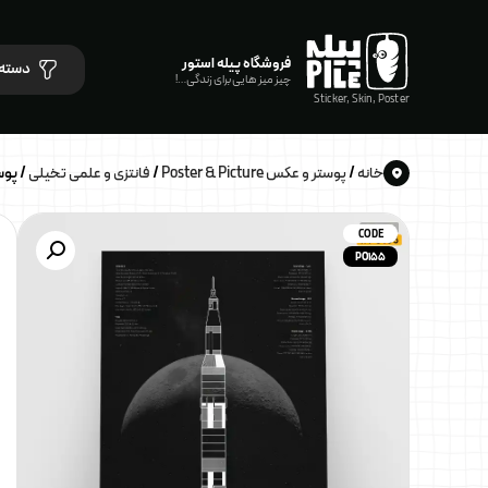
فروشگاه پیله استور
دسته 
چیز میز هایی برای زندگی…!
Sticker, Skin, Poster
خانه
/
پوستر و عکس Poster & Picture
/
فانتزی و علمی تخیلی
/ پوستر آ
CODE
PO155