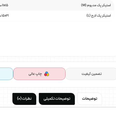
استیکر پک مدیوم (M)
11x15 سانتی متر
استیکر پک لارج (L)
15x21 سانتی متر
تضمین کیفیت
چاپ عالی
توضیحات
توضیحات تکمیلی
نظرات (0)