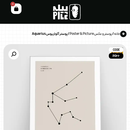
0
خانه
/
پوستر و عکس Poster & Picture
/ پوستر آکواریوس Aquarius
CODE
PO66