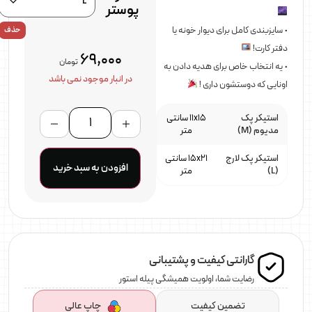
پوستر
• سایزبندی کامل برای دیوار خونه یا
حذف
دفتر کارت!
69,000
تومان
• یه انتخاب خاص برای هدیه دادن به
در انبار موجود نمی باشد
اونایی که دوستشون داری !
استیکر پک
11x15 سانتی
مدیوم (M)
متر
استیکر پک لارج
15x21 سانتی
افزودن به سبد خرید
(L)
متر
گارانتی کیفیت و پشتیبانی
رضایت شما، اولویت همیشگی پیله استور
تضمین کیفیت
چاپ عالی