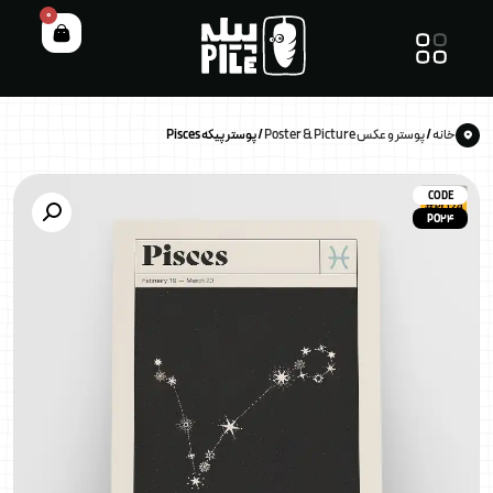
0
خانه
/
پوستر و عکس Poster & Picture
/ پوستر پیکه Pisces
CODE
PO24